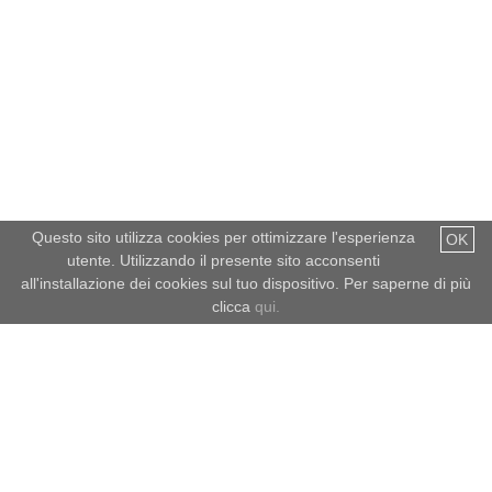
Questo sito utilizza cookies per ottimizzare l'esperienza
OK
utente. Utilizzando il presente sito acconsenti
all'installazione dei cookies sul tuo dispositivo. Per saperne di più
clicca
qui.
Meteo dell'Alto Adige