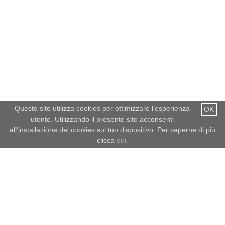
Questo sito utilizza cookies per ottimizzare l'esperienza
OK
utente. Utilizzando il presente sito acconsenti
all'installazione dei cookies sul tuo dispositivo. Per saperne di più
clicca
qui.
Meteo dell'Alto Adige